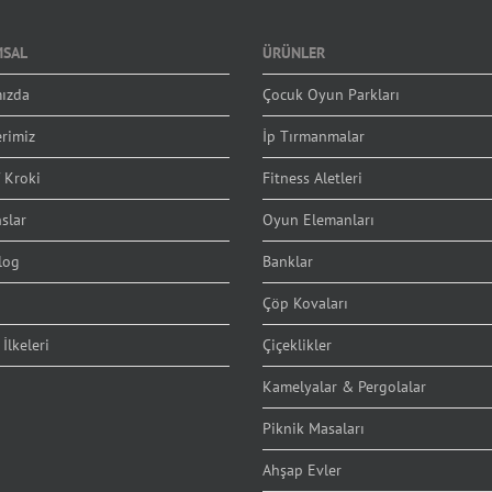
SAL
ÜRÜNLER
ızda
Çocuk Oyun Parkları
erimiz
İp Tırmanmalar
 Kroki
Fitness Aletleri
slar
Oyun Elemanları
log
Banklar
Çöp Kovaları
 İlkeleri
Çiçeklikler
Kamelyalar & Pergolalar
Piknik Masaları
Ahşap Evler