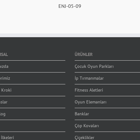
ENJ-05-09
SAL
ÜRÜNLER
ızda
Çocuk Oyun Parkları
erimiz
İp Tırmanmalar
 Kroki
Fitness Aletleri
slar
Oyun Elemanları
log
Banklar
Çöp Kovaları
 İlkeleri
Çiçeklikler