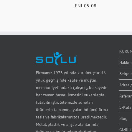
ENJ-05-08
KURUM
Hakkım
Firmamız 1973 yılında kurulmuştur. 46
Belgel
yıllık geçmişinde kalite ve müşteri
Adres /
memnuniyeti odaklı çalışmış, bu sayede
her zaman başarı ivmesini yukarılarda
Referan
tutabilmiştir. Sitemizde sunulan
E-Kata
ürünlerin tamamına yakın bölümü firma
tesis ve fabrikalarımızda üretilmektedir.
Blog
Metal, plastik ve ahşap alanlarında
Gizlilik
ürünler ve bu ürünlere ait üretim