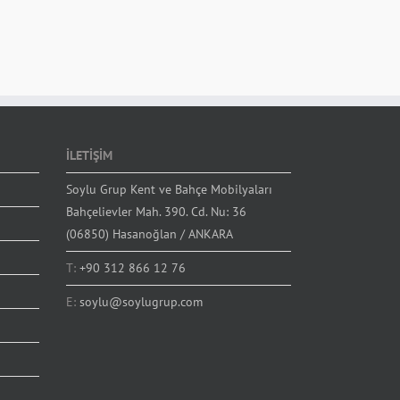
İLETİŞİM
Soylu Grup Kent ve Bahçe Mobilyaları
Bahçelievler Mah. 390. Cd. Nu: 36
(06850) Hasanoğlan / ANKARA
T:
+90 312 866 12 76
E:
soylu@soylugrup.com