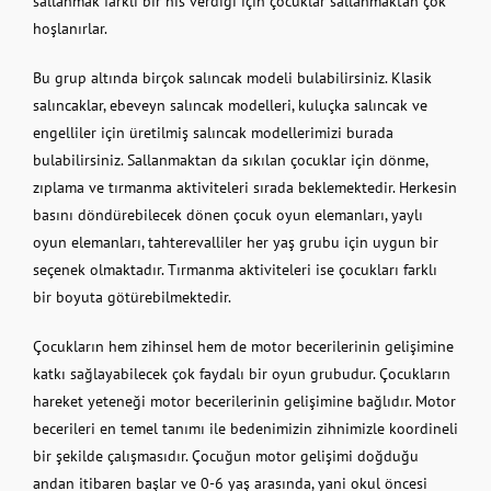
sallanmak farklı bir his verdiği için çocuklar sallanmaktan çok
hoşlanırlar.
Bu grup altında birçok salıncak modeli bulabilirsiniz. Klasik
salıncaklar, ebeveyn salıncak modelleri, kuluçka salıncak ve
engelliler için üretilmiş salıncak modellerimizi burada
bulabilirsiniz. Sallanmaktan da sıkılan çocuklar için dönme,
zıplama ve tırmanma aktiviteleri sırada beklemektedir. Herkesin
basını döndürebilecek dönen çocuk oyun elemanları, yaylı
oyun elemanları, tahterevalliler her yaş grubu için uygun bir
seçenek olmaktadır. Tırmanma aktiviteleri ise çocukları farklı
bir boyuta götürebilmektedir.
Çocukların hem zihinsel hem de motor becerilerinin gelişimine
katkı sağlayabilecek çok faydalı bir oyun grubudur. Çocukların
hareket yeteneği motor becerilerinin gelişimine bağlıdır. Motor
becerileri en temel tanımı ile bedenimizin zihnimizle koordineli
bir şekilde çalışmasıdır. Çocuğun motor gelişimi doğduğu
andan itibaren başlar ve 0-6 yaş arasında, yani okul öncesi