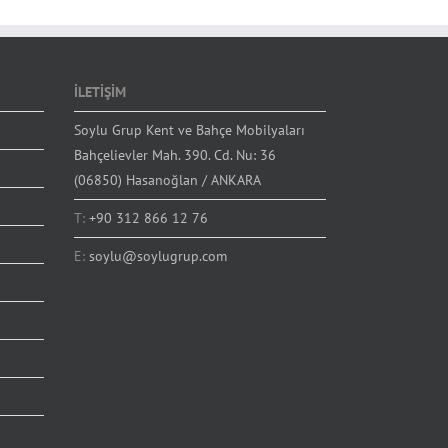
İLETİŞİM
Soylu Grup Kent ve Bahçe Mobilyaları
Bahçelievler Mah. 390. Cd. Nu: 36
(06850) Hasanoğlan / ANKARA
T:
+90 312 866 12 76
E:
soylu@soylugrup.com