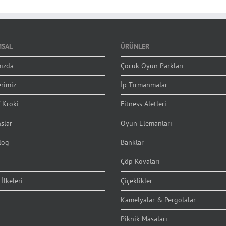
SAL
ÜRÜNLER
ızda
Çocuk Oyun Parkları
erimiz
İp Tırmanmalar
 Kroki
Fitness Aletleri
slar
Oyun Elemanları
log
Banklar
Çöp Kovaları
 İlkeleri
Çiçeklikler
Kamelyalar & Pergolalar
Piknik Masaları