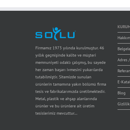
KURUM
Hakkım
Firmamız 1973 yılında kurulmuştur. 46
Belgel
yıllık geçmişinde kalite ve müşteri
Adres /
memnuniyeti odaklı çalışmış, bu sayede
her zaman başarı ivmesini yukarılarda
Referan
tutabilmiştir. Sitemizde sunulan
E-Kata
ürünlerin tamamına yakın bölümü firma
tesis ve fabrikalarımızda üretilmektedir.
Blog
Metal, plastik ve ahşap alanlarında
Gizlilik
ürünler ve bu ürünlere ait üretim
tesislerimiz mevcuttur…