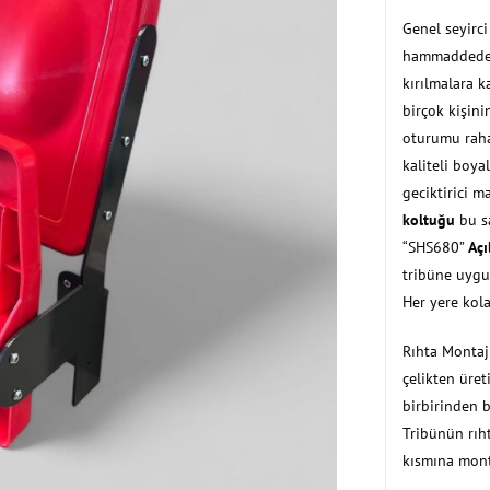
Genel seyirci
hammaddeden 
kırılmalara k
birçok kişinin
oturumu rahat
kaliteli boyal
geciktirici m
koltuğu
bu sa
“SHS680”
Açı
tribüne uygun
Her yere kola
Rıhta Montaj 
çelikten üret
birbirinden 
Tribünün rıht
kısmına monta