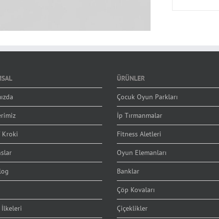
SAL
ÜRÜNLER
ızda
Çocuk Oyun Parkları
erimiz
İp Tırmanmalar
 Kroki
Fitness Aletleri
slar
Oyun Elemanları
log
Banklar
Çöp Kovaları
 İlkeleri
Çiçeklikler