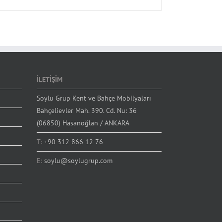
İLETİŞİM
Soylu Grup Kent ve Bahçe Mobilyaları
Bahçelievler Mah. 390. Cd. Nu: 36
(06850) Hasanoğlan / ANKARA
T:
+90 312 866 12 76
E:
soylu@soylugrup.com