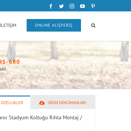
Facebook
Twitter
Instagram
YouTube
Pinterest
İLETİŞİM
ONLINE ALIŞVERİŞ
SHS-680
-680
 ÖZELLİKLER
ÜRÜN DOKÜMANLARI
lanır Stadyum Koltuğu Rıhta Montaj /