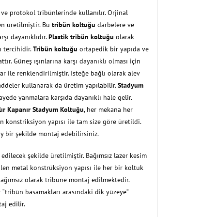
 ve protokol tribünlerinde kullanılır. Orjinal
üretilmiştir. Bu
tribün koltuğu
darbelere ve
arşı dayanıklıdır.
Plastik tribün koltuğu
olarak
 tercihidir.
Tribün koltuğu
ortapedik bir yapıda ve
tır. Güneş ışınlarına karşı dayanıklı olması için
ar ile renklendirilmiştir. İsteğe bağlı olarak alev
addeler kullanarak da üretim yapılabilir.
Stadyum
yede yanmalara karşıda dayanıklı hale gelir.
lır Kapanır Stadyum Koltuğu
, her mekana her
 konstriksiyon yapısı ile tam size göre üretildi.
y bir şekilde montaj edebilirsiniz.
edilecek şekilde üretilmiştir. Bağımsız lazer kesim
ilen metal konstrüksiyon yapısı ile her bir koltuk
bağımsız olarak tribüne montaj edilmektedir.
 “tribün basamakları arasındaki dik yüzeye”
j edilir.