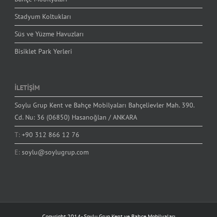
Stadyum Koltukları
Süs ve Yüzme Havuzları
Bisiklet Park Yerleri
İLETİŞİM
Soylu Grup Kent ve Bahçe Mobilyaları Bahçelievler Mah. 390.
Cd. Nu: 36 (06850) Hasanoğlan / ANKARA
T:
+90 312 866 12 76
E:
soylu@soylugrup.com
Copyright 2014-
Soylu Grup Kent ve Bahçe Mobilyaları