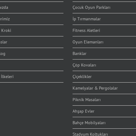
ızda
Çocuk Oyun Parkları
erimiz
İp Tırmanmalar
 Kroki
Fitness Aletleri
slar
Oyun Elemanları
log
Banklar
Çöp Kovaları
 İlkeleri
Çiçeklikler
Kamelyalar & Pergolalar
Piknik Masaları
Ahşap Evler
Bahçe Mobilyaları
Stadyum Koltukları