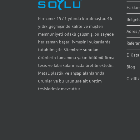
Hakkım
Firmamız 1973 yılında kurulmuştur. 46
Belgel
yıllık geçmişinde kalite ve müşteri
Adres /
memnuniyeti odaklı çalışmış, bu sayede
her zaman başarı ivmesini yukarılarda
Referan
tutabilmiştir. Sitemizde sunulan
E-Kata
ürünlerin tamamına yakın bölümü firma
tesis ve fabrikalarımızda üretilmektedir.
Blog
Metal, plastik ve ahşap alanlarında
Gizlilik
ürünler ve bu ürünlere ait üretim
tesislerimiz mevcuttur…