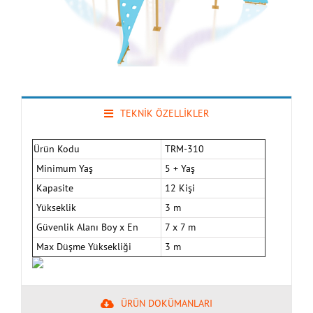
TEKNİK ÖZELLİKLER
Ürün Kodu
TRM-310
Minimum Yaş
5 + Yaş
Kapasite
12 Kişi
Yükseklik
3 m
Güvenlik Alanı Boy x En
7 x 7 m
Max Düşme Yüksekliği
3 m
ÜRÜN DOKÜMANLARI