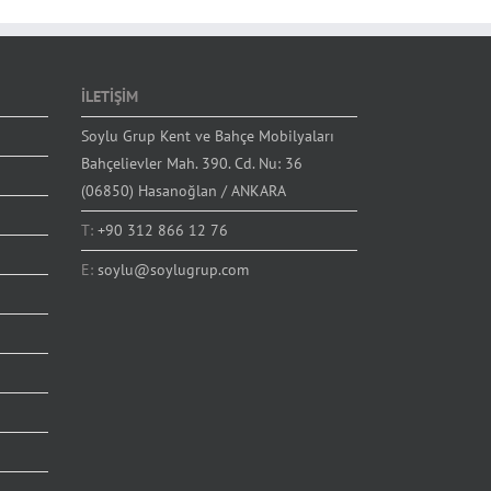
İLETİŞİM
Soylu Grup Kent ve Bahçe Mobilyaları
Bahçelievler Mah. 390. Cd. Nu: 36
(06850) Hasanoğlan / ANKARA
T:
+90 312 866 12 76
E:
soylu@soylugrup.com