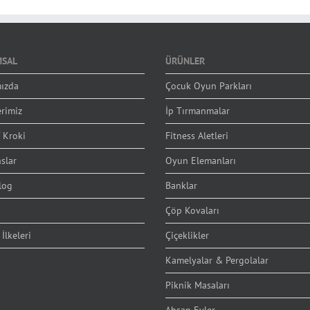
SAL
ÜRÜNLER
ızda
Çocuk Oyun Parkları
erimiz
İp Tırmanmalar
 Kroki
Fitness Aletleri
slar
Oyun Elemanları
log
Banklar
Çöp Kovaları
 İlkeleri
Çiçeklikler
Kamelyalar & Pergolalar
Piknik Masaları