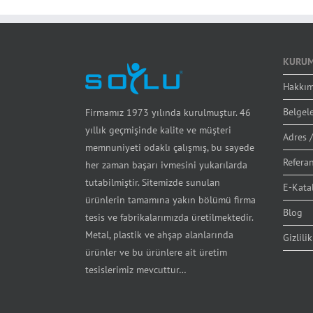
KURUM
Hakkım
Belgel
Firmamız 1973 yılında kurulmuştur. 46
yıllık geçmişinde kalite ve müşteri
Adres /
memnuniyeti odaklı çalışmış, bu sayede
Referan
her zaman başarı ivmesini yukarılarda
tutabilmiştir. Sitemizde sunulan
E-Kata
ürünlerin tamamına yakın bölümü firma
Blog
tesis ve fabrikalarımızda üretilmektedir.
Metal, plastik ve ahşap alanlarında
Gizlilik
ürünler ve bu ürünlere ait üretim
tesislerimiz mevcuttur…