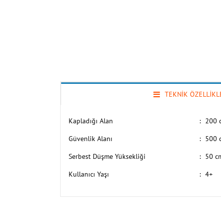
TEKNİK ÖZELLİKL
Kapladığı Alan
:
200 
Güvenlik Alanı
:
500 
Serbest Düşme Yüksekliği
:
50 c
Kullanıcı Yaşı
:
4+