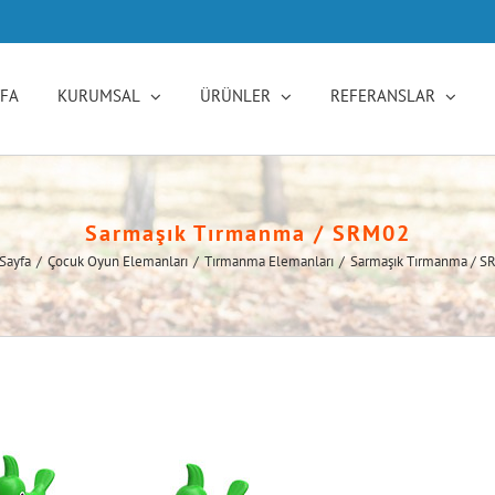
YFA
KURUMSAL
ÜRÜNLER
REFERANSLAR
Sarmaşık Tırmanma / SRM02
Sayfa
/
Çocuk Oyun Elemanları
/
Tırmanma Elemanları
/
Sarmaşık Tırmanma / 