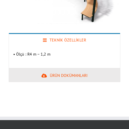
TEKNİK ÖZELLİKLER
• Ölçü : R4 m – 1,2 m
ÜRÜN DOKÜMANLARI