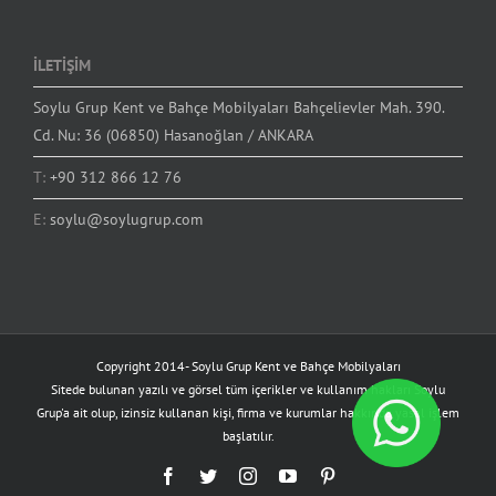
İLETİŞİM
Soylu Grup Kent ve Bahçe Mobilyaları Bahçelievler Mah. 390.
Cd. Nu: 36 (06850) Hasanoğlan / ANKARA
T:
+90 312 866 12 76
E:
soylu@soylugrup.com
Copyright 2014-
Soylu Grup Kent ve Bahçe Mobilyaları
Sitede bulunan yazılı ve görsel tüm içerikler ve kullanım hakları Soylu
Grup'a ait olup, izinsiz kullanan kişi, firma ve kurumlar hakkında yasal işlem
başlatılır.
Facebook
Twitter
Instagram
YouTube
Pinterest