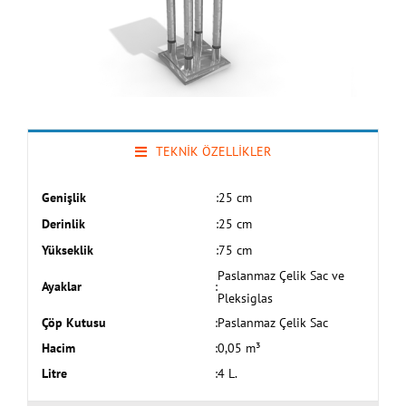
TEKNİK ÖZELLİKLER
Genişlik
:
25 cm
Derinlik
:
25 cm
Yükseklik
:
75 cm
Paslanmaz Çelik Sac ve
Ayaklar
:
Pleksiglas
Çöp Kutusu
:
Paslanmaz Çelik Sac
Hacim
:
0,05 m³
Litre
:
4 L.