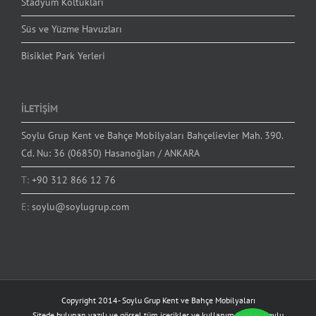
Stadyum Koltukları
Süs ve Yüzme Havuzları
Bisiklet Park Yerleri
İLETİŞİM
Soylu Grup Kent ve Bahçe Mobilyaları Bahçelievler Mah. 390.
Cd. Nu: 36 (06850) Hasanoğlan / ANKARA
T:
+90 312 866 12 76
E:
soylu@soylugrup.com
Copyright 2014-
Soylu Grup Kent ve Bahçe Mobilyaları
Sitede bulunan yazılı ve görsel tüm içerikler ve kullanım hakları Soylu