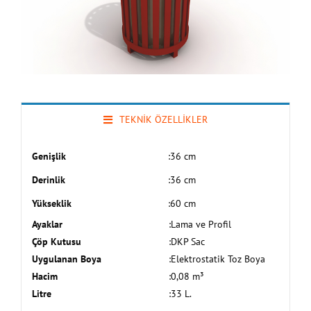
TEKNİK ÖZELLİKLER
Genişlik
:
36 cm
Derinlik
:
36 cm
Yükseklik
:
60 cm
Ayaklar
:
Lama ve Profil
Çöp Kutusu
:
DKP Sac
Uygulanan Boya
:
Elektrostatik Toz Boya
Hacim
:
0,08 m³
Litre
:
33 L.