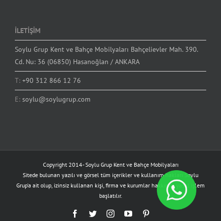
İLETİŞİM
Soylu Grup Kent ve Bahçe Mobilyaları Bahçelievler Mah. 390.
Cd. Nu: 36 (06850) Hasanoğlan / ANKARA
T:
+90 312 866 12 76
E:
soylu@soylugrup.com
Copyright 2014-
Soylu Grup Kent ve Bahçe Mobilyaları
Sitede bulunan yazılı ve görsel tüm içerikler ve kullanım hakları Soylu
Grup'a ait olup, izinsiz kullanan kişi, firma ve kurumlar hakkında yasal işlem
başlatılır.
Facebook
Twitter
Instagram
YouTube
Pinterest