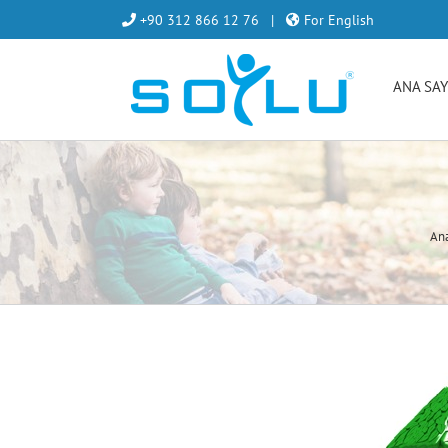
Skip
+90 312 866 12 76
|
For English
to
content
ANA SA
Ana