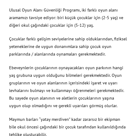
Ulusal Oyun Alanı Güvenliği Programı, iki farklı oyun alanı
aramamızı tavsiye ediyor: biri küçük çocuklar için (2-5 yaş) ve
diğeri okul çağındaki çocuklar için (5-12) yaş.
Çocuklar farklı gelişim seviyelerine sahip olduklarından, fiziksel
yeteneklerine de uygun donanımlara sahip çocuk oyun
parklarında / alanlarında oynamaları gerekmektedir.
Ebeveynlerin çocuklarının oynayacakları oyun parkının hangi
yaş grubuna uygun olduğunu bilmeleri gerekmektedir. Oyun
gruplarının ve oyun alanlarının içerisindeki işaret ve uyarı
levhalarını bulmayı ve kullanmayı öğrenmeleri gerekmektedir.
Bu sayede oyun alanının ve aletlerin çocuklarının yaşına
uygun olup olmadığını ve gerekli uyarıları görmüş olurlar.
Maymun barları “yatay merdiven” kadar zararsız bir ekipman
bile okul öncesi çağındaki bir çocuk tarafından kullanıldığında
tehlike oluşturabilir.