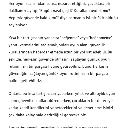
Her oyun seansından sonra, nezaret ettiğiniz çocuklara bir
dakikanızı ayırıp, “Bugün nasıl geçti? Kurallara uyduk mu?
Hepimiz güvende kaldık mı?” diye sormanın iyi bir fikir olduğu
söyleniyor.
Kısa bir tartışmanın yanı sıra “beğenme” veya “beğenmeme”
yanıtı vermelerini sağlamak, onları oyun alanı güvenlik
kurallarından haberdar etmede uzun bir yol kat edebilir. Bu
şekilde, herkesin güvende olmasını sağlayan günlük oyun
rutinimizin bir parçası haline getirebiliriz. Bunu, herkesin
güvenliğini sağlayan günlük oyun rutinimizin bir parçası
haline getirebiliriz.
Onlarla bu kısa tartışmaları yaparken, yıllık ve altı aylık oyun
alanı güvenlik sınıfları düzenlerken, çocukların bir dereceye
kadar kendi kendilerini yöneteceklerini ve denetleme işinizi
çok daha kolay hale getirdiğini göreceksiniz.
Ayrıca, bu önemli unsurları izlemeleri için onlara emanet