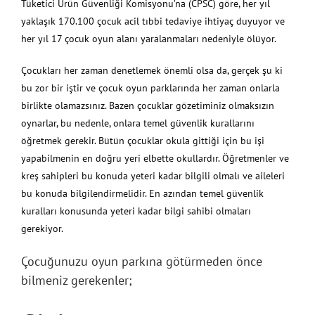
Tüketici Ürün Güvenliği Komisyonu’na (CPSC) göre, her yıl
yaklaşık 170.100 çocuk acil tıbbi tedaviye ihtiyaç duyuyor ve
her yıl 17 çocuk oyun alanı yaralanmaları nedeniyle ölüyor.
Çocukları her zaman denetlemek önemli olsa da, gerçek şu ki
bu zor bir iştir ve çocuk oyun parklarında her zaman onlarla
birlikte olamazsınız. Bazen çocuklar gözetiminiz olmaksızın
oynarlar, bu nedenle, onlara temel güvenlik kurallarını
öğretmek gerekir. Bütün çocuklar okula gittiği için bu işi
yapabilmenin en doğru yeri elbette okullardır. Öğretmenler ve
kreş sahipleri bu konuda yeteri kadar bilgili olmalı ve aileleri
bu konuda bilgilendirmelidir. En azından temel güvenlik
kuralları konusunda yeteri kadar bilgi sahibi olmaları
gerekiyor.
Çocuğunuzu oyun parkına götürmeden önce
bilmeniz gerekenler;