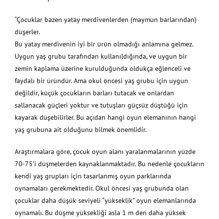
“Çocuklar bazen yatay merdivenlerden (maymun barlarından)
düşerler.
Bu yatay merdivenin iyi bir ürün olmadığı anlamına gelmez.
Uygun yaş grubu tarafından kullanıldığında, ve uygun bir
zemin kaplama üzerine kurulduğunda oldukça eğlenceli ve
faydalı bir üründür. Ama okul öncesi yaş grubu için uygun
değildir, küçük çocukların barları tutacak ve onlardan
sallanacak güçleri yoktur ve tutuşları güçsüz düştüğü için
kayarak düşebilirler. Bu açıdan hangi oyun elemanının hangi
yaş grubuna ait olduğunu bilmek önemlidir.
Araştırmalara göre, çocuk oyun alanı yaralanmalarının yüzde
70-75’i düşmelerden kaynaklanmaktadır. Bu nedenle çocukların
kendi yaş grupları için tasarlanmış oyun parklarında
oynamaları gerekmektedir. Okul öncesi yaş grubunda olan
çocuklar daha düşük seviyeli “yükseklik” oyun elemanlarında
oynamalı. Bu düşme yüksekliği asla 1 m den daha yüksek