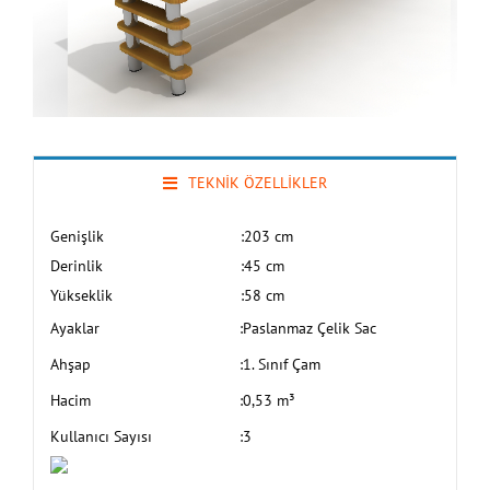
TEKNİK ÖZELLİKLER
Genişlik
:
203 cm
Derinlik
:
45 cm
Yükseklik
:
58 cm
Ayaklar
:
Paslanmaz Çelik Sac
Ahşap
:
1. Sınıf Çam
Hacim
:
0,53 m³
Kullanıcı Sayısı
:
3