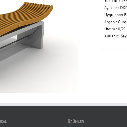
Yükseklik : 5
Ayaklar : DK
Uygulanan Bo
Ahşap : Gürg
Hacim : 0,39
Kullanıcı Sayı
SAL
ÜRÜNLER