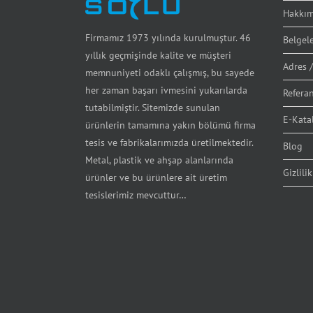
Hakkım
Firmamız 1973 yılında kurulmuştur. 46
Belgel
yıllık geçmişinde kalite ve müşteri
Adres /
memnuniyeti odaklı çalışmış, bu sayede
her zaman başarı ivmesini yukarılarda
Referan
tutabilmiştir. Sitemizde sunulan
E-Kata
ürünlerin tamamına yakın bölümü firma
tesis ve fabrikalarımızda üretilmektedir.
Blog
Metal, plastik ve ahşap alanlarında
Gizlilik
ürünler ve bu ürünlere ait üretim
tesislerimiz mevcuttur…