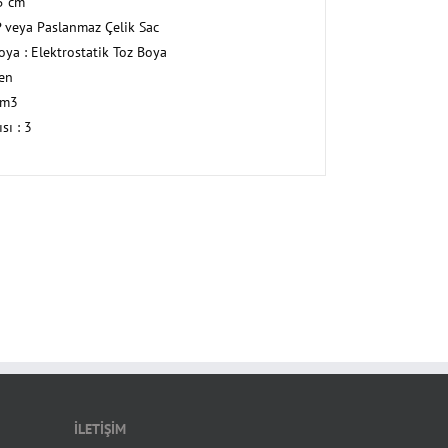
5 cm
P veya Paslanmaz Çelik Sac
ya : Elektrostatik Toz Boya
en
 m3
sı : 3
İLETİŞİM