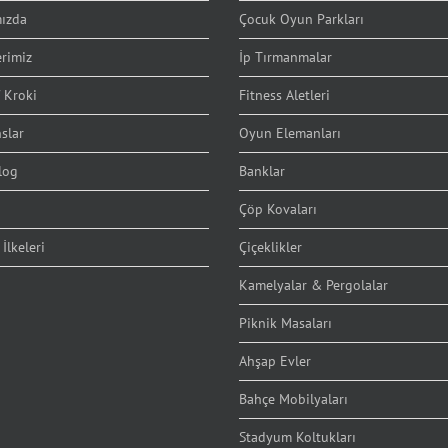
ızda
Çocuk Oyun Parkları
erimiz
İp Tırmanmalar
 Kroki
Fitness Aletleri
slar
Oyun Elemanları
log
Banklar
Çöp Kovaları
 İlkeleri
Çiçeklikler
Kamelyalar & Pergolalar
Piknik Masaları
Ahşap Evler
Bahçe Mobilyaları
Stadyum Koltukları