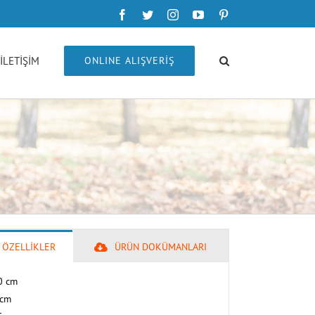
Facebook
Twitter
Instagram
YouTube
Pinterest
İLETİŞİM
ONLINE ALIŞVERİŞ
 ÖZELLİKLER
ÜRÜN DOKÜMANLARI
0 cm
 cm