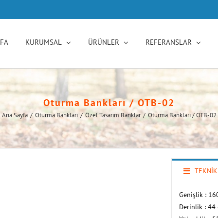
YFA
KURUMSAL
ÜRÜNLER
REFERANSLAR
Oturma Bankları / OTB-02
Ana Sayfa
/
Oturma Bankları
/
Özel Tasarım Banklar
/
Oturma Bankları / OTB-02
TEKNİK
Genişlik : 16
Derinlik : 44